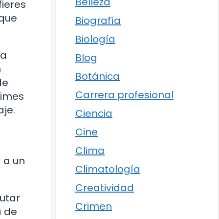
Belleza
fieres
 que
Biografía
Biología
 a
Blog
n
Botánica
de
Carrera profesional
nimes
aje.
Ciencia
Cine
Clima
á a un
Climatología
Creatividad
utar
Crimen
a de