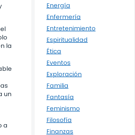
Energía
y
Enfermería
Entretenimiento
el
olo
Espiritualidad
n la
Ética
Eventos
able
Exploración
s
Familia
Has
a un
Fantasía
Feminismo
Filosofía
o a
Finanzas