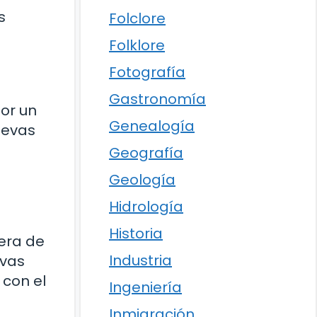
s
Folclore
Folklore
Fotografía
Gastronomía
or un
Genealogía
uevas
Geografía
Geología
Hidrología
Historia
era de
Industria
evas
 con el
Ingeniería
Inmigración