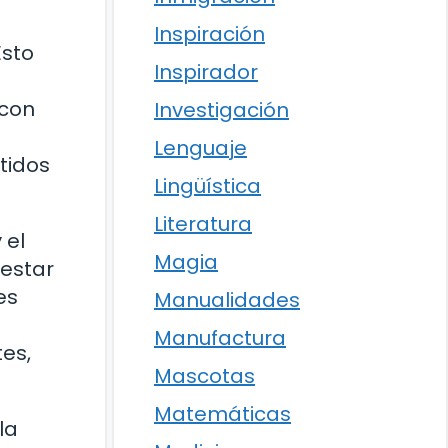
Inspiración
Esto
Inspirador
 con
Investigación
Lenguaje
tidos
Lingüística
Literatura
 el
Magia
 estar
es
Manualidades
Manufactura
es,
Mascotas
Matemáticas
la