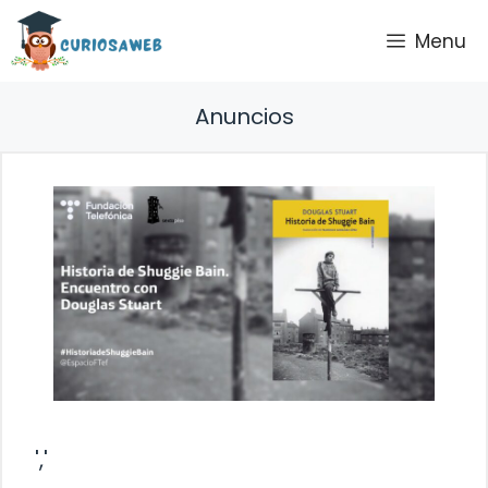
Saltar
Menu
al
contenido
Anuncios
','