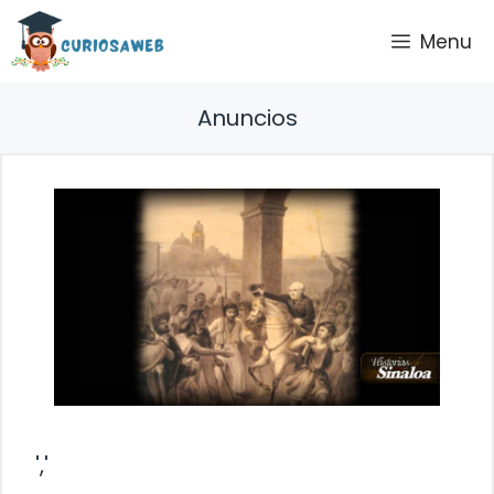
Saltar
Menu
al
contenido
Anuncios
','