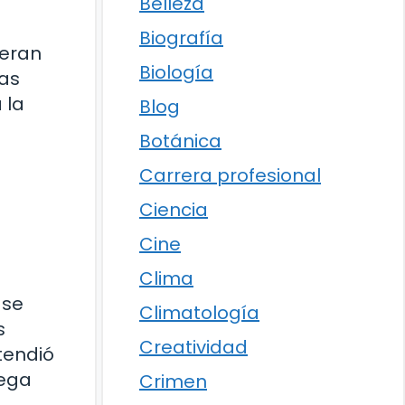
Belleza
Biografía
 eran
Biología
tas
 la
Blog
Botánica
Carrera profesional
Ciencia
Cine
Clima
 se
Climatología
s
Creatividad
xtendió
rega
Crimen