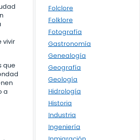
iudad
Folclore
on
Folklore
a
Fotografía
vivir
Gastronomía
Genealogía
s que
Geografía
bondad
Geología
ienen
Hidrología
o a
Historia
Industria
Ingeniería
Inmigración