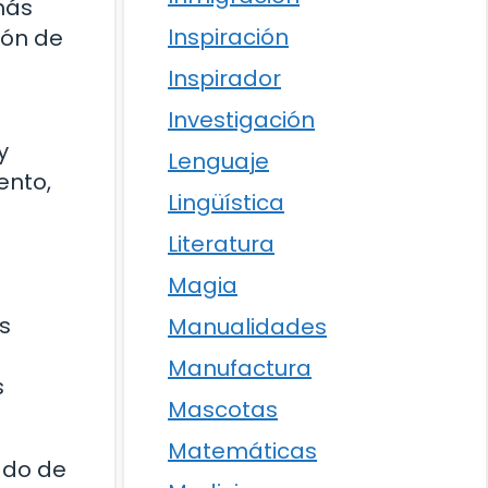
más
Inspiración
ión de
Inspirador
Investigación
y
Lenguaje
ento,
Lingüística
Literatura
Magia
s
Manualidades
Manufactura
s
Mascotas
Matemáticas
ado de