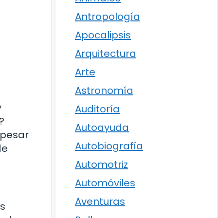
Antropología
Apocalipsis
Arquitectura
Arte
Astronomía
y
Auditoría
?
Autoayuda
 pesar
Autobiografía
de
Automotriz
Automóviles
Aventuras
es