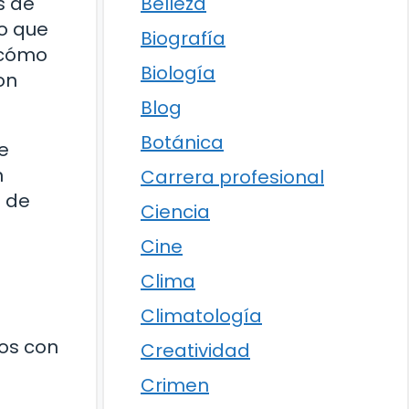
Belleza
s de
lo que
Biografía
 cómo
Biología
on
Blog
Botánica
e
n
Carrera profesional
a de
Ciencia
Cine
Clima
Climatología
mos con
Creatividad
Crimen