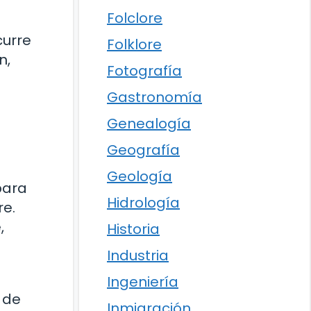
Folclore
curre
Folklore
n,
Fotografía
Gastronomía
Genealogía
Geografía
Geología
para
Hidrología
re.
,
Historia
Industria
Ingeniería
 de
Inmigración