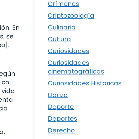
Crímenes
Criptozoología
Culinaria
ión. En
s, se
Cultura
o].
Curiosidades
Curiosidades
cinematográficas
Según
ico.
Curiosidades Históricas
 vida
Danza
menta
Deporte
cia
Deportes
Derecho
a,