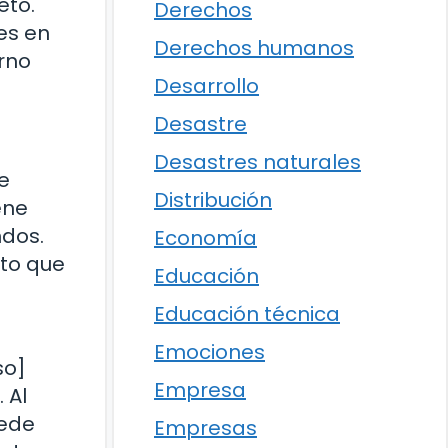
eto.
Derechos
es en
Derechos humanos
orno
Desarrollo
Desastre
Desastres naturales
e
Distribución
ene
ndos.
Economía
cto que
Educación
Educación técnica
Emociones
so]
Empresa
 Al
uede
Empresas