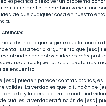
rea específica o resolver un problema concr
a multifuncional que combina varias funcion
la idea de que cualquier cosa en nuestro ent
ncia.
Anuncios
 más abstracta que sugiere que la función d
dental. Esta teoría argumenta que [eso] ti
epresentando conceptos o ideales más profu
esperanza o cualquier otro concepto abstra
e se encuentra.
e [eso] pueden parecer contradictorias, es
 validez. La verdad es que la función de [e
 contexto y la perspectiva de cada individuo.
a de cuál es la verdadera función de [eso] p