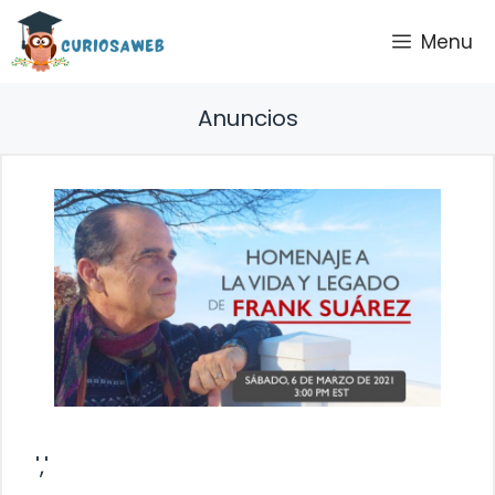
Saltar
Menu
al
contenido
Anuncios
','