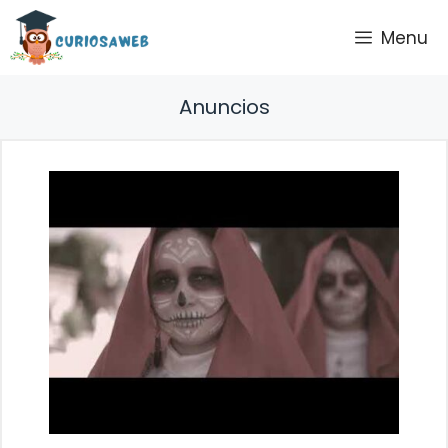
Saltar
Menu
al
contenido
Anuncios