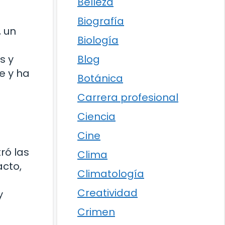
Belleza
Biografía
, un
Biología
s y
Blog
e y ha
Botánica
Carrera profesional
Ciencia
Cine
ró las
Clima
acto,
Climatología
Creatividad
y
Crimen