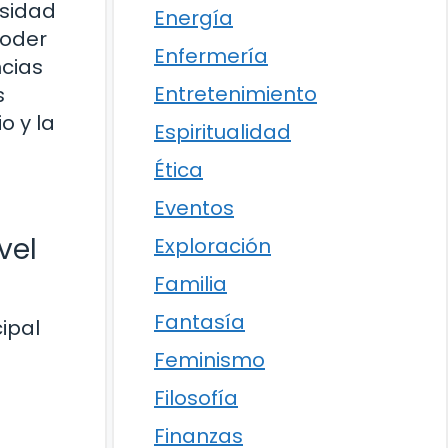
esidad
Energía
poder
Enfermería
ncias
Entretenimiento
s
o y la
Espiritualidad
Ética
Eventos
vel
Exploración
Familia
Fantasía
ipal
Feminismo
Filosofía
Finanzas