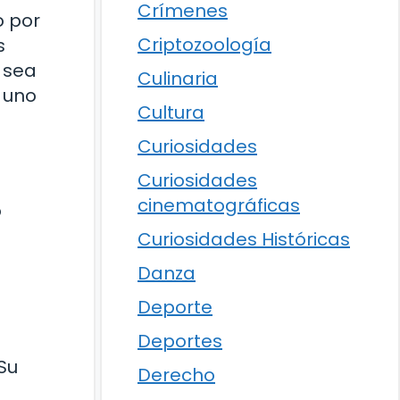
Crímenes
o por
Criptozoología
s
 sea
Culinaria
 uno
Cultura
Curiosidades
Curiosidades
cinematográficas
o
Curiosidades Históricas
Danza
Deporte
Deportes
 Su
Derecho