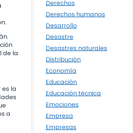
Derechos
a
Derechos humanos
ón.
Desarrollo
án.
Desastre
ación
Desastres naturales
l de la
Distribución
Economía
Educación
 es la
Educación técnica
idades
Emociones
ue
os a
Empresa
Empresas