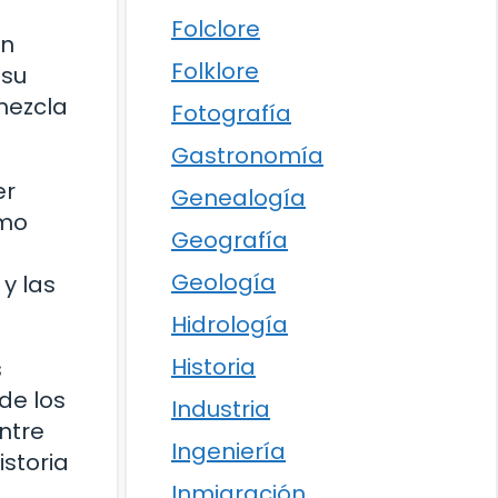
Folclore
en
Folklore
 su
mezcla
Fotografía
Gastronomía
er
Genealogía
omo
Geografía
Geología
y las
Hidrología
Historia
s
de los
Industria
ntre
Ingeniería
storia
Inmigración