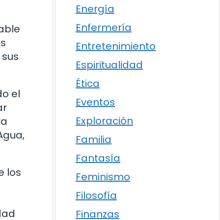
Energía
Enfermería
rable
os
Entretenimiento
 sus
Espiritualidad
Ética
o el
Eventos
ar
Exploración
ra
Agua,
Familia
Fantasía
e los
Feminismo
Filosofía
l
idad
Finanzas