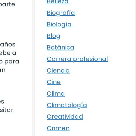
Belleza
parte
Biografía
Biología
Blog
 años
Botánica
debe a
Carrera profesional
o para
an
Ciencia
Cine
Clima
es
Climatología
itar.
Creatividad
Crimen