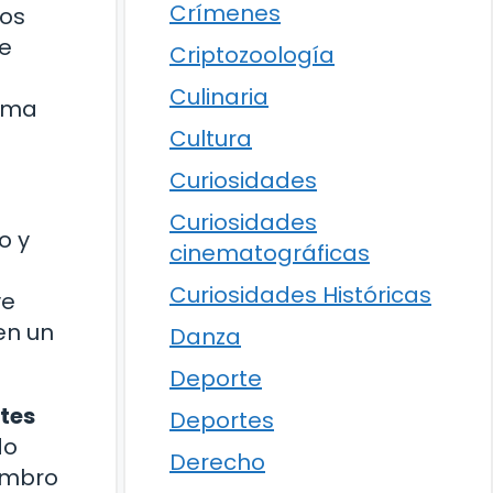
Crímenes
ros
je
Criptozoología
Culinaria
orma
Cultura
Curiosidades
Curiosidades
o y
cinematográficas
Curiosidades Históricas
ve
en un
Danza
Deporte
ntes
Deportes
do
Derecho
ombro