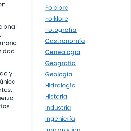
ón
Folclore
Folklore
cional
Fotografía
e
Gastronomía
emoria
unidad
Genealogía
Geografía
do y
Geología
 única
Hidrología
tes,
Historia
uerza
fíos
Industria
Ingeniería
Inmigración