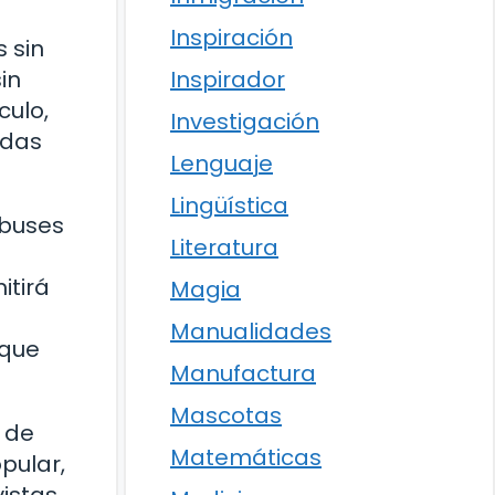
Inspiración
 sin
in
Inspirador
culo,
Investigación
edas
Lenguaje
Lingüística
obuses
Literatura
itirá
Magia
Manualidades
 que
Manufactura
Mascotas
s de
Matemáticas
pular,
vistas