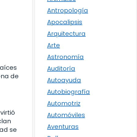
Antropología
Apocalipsis
Arquitectura
Arte
Astronomía
raíces
Auditoría
ena de
Autoayuda
Autobiografía
Automotriz
irtió
Automóviles
clan
Aventuras
dad se