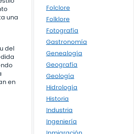
stilo
Folclore
nto
ta una
Folklore
Fotografía
Gastronomía
u del
Genealogía
edida
Geografía
endo
a
Geología
an en
Hidrología
Historia
Industria
Ingeniería
Inmigración