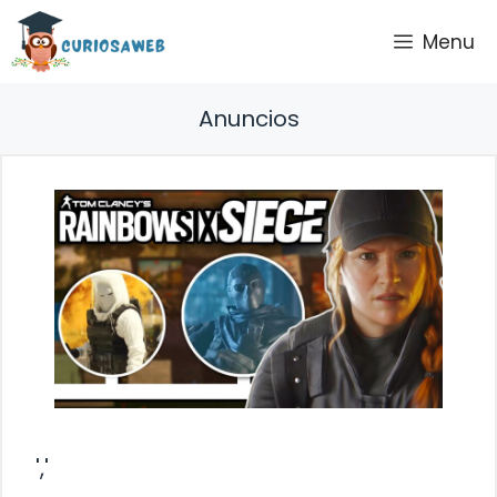
Saltar
Menu
al
contenido
Anuncios
','