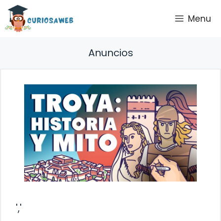
Saltar
Menu
al
contenido
Anuncios
','