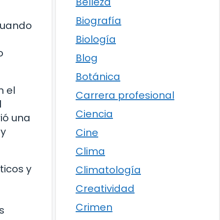
Belleza
Biografía
 cuando
Biología
o
Blog
Botánica
 el
Carrera profesional
l
Ciencia
rió una
 y
Cine
Clima
ticos y
Climatología
Creatividad
Crimen
s