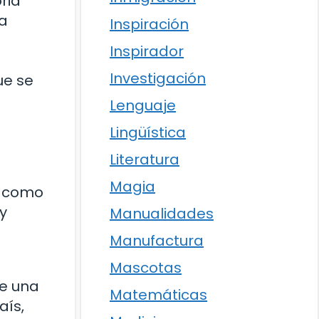
ria
ca
Inspiración
Inspirador
Investigación
ue se
Lenguaje
Lingüística
Literatura
Magia
ó como
y
Manualidades
Manufactura
Mascotas
de una
Matemáticas
aís,