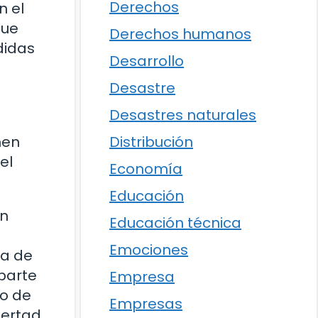
Derechos
n el
que
Derechos humanos
didas
Desarrollo
Desastre
Desastres naturales
Distribución
men
el
Economía
Educación
un
Educación técnica
Emociones
ia de
 parte
Empresa
io de
Empresas
bertad.