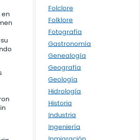
Folclore
a en
Folklore
imen
Fotografía
 su
Gastronomía
ando
Genealogía
Geografía
s
Geología
Hidrología
ron
Historia
in
Industria
Ingeniería
Inmigración