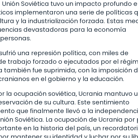
 Unión Soviética tuvo un impacto profundo e
éticos implementaron una serie de políticas 
ltura y la industrialización forzada. Estas me
uencias devastadoras para la economía
 personas.
ufrió una represión política, con miles de
e trabajo forzado o ejecutados por el régi
na también fue suprimida, con la imposición d
ucranianos en el gobierno y la educación.
or la ocupación soviética, Ucrania mantuvo 
servación de su cultura. Este sentimiento
iento que finalmente llevó a la independenc
 Unión Soviética. La ocupación de Ucrania por
rtante en la historia del país, un recordator
or mantener su identidad y luchar por su li