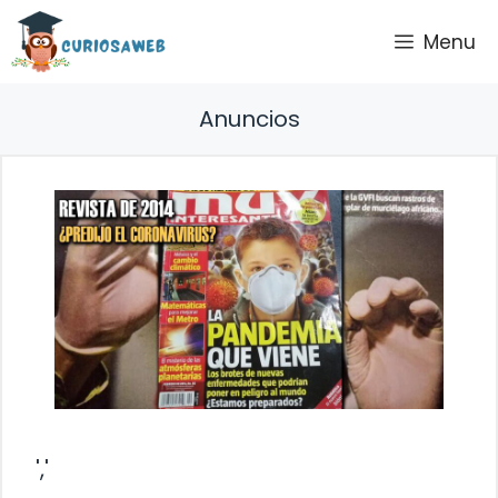
Saltar
Menu
al
contenido
Anuncios
','