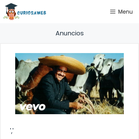
Saltar
Menu
al
contenido
Anuncios
','