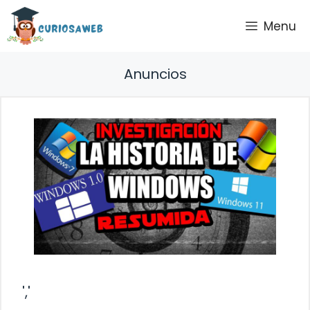
Saltar
Menu
al
contenido
Anuncios
','