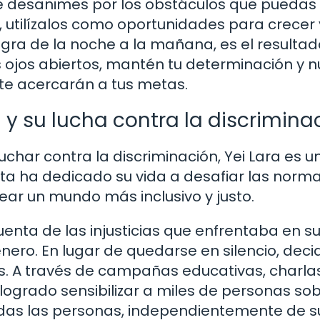
 te desanimes por los obstáculos que puedas
, utilízalos como oportunidades para crecer 
ogra de la noche a la mañana, es el resulta
s ojos abiertos, mantén tu determinación y 
te acercarán a tus metas.
 y su lucha contra la discrimina
char contra la discriminación, Yei Lara es u
ista ha dedicado su vida a desafiar las norm
ear un mundo más inclusivo y justo.
enta de las injusticias que enfrentaba en s
ero. En lugar de quedarse en silencio, deci
os. A través de campañas educativas, charla
 logrado sensibilizar a miles de personas sob
odas las personas, independientemente de s