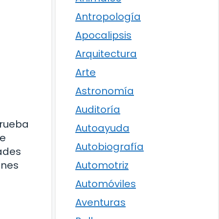
Antropología
Apocalipsis
Arquitectura
Arte
Astronomía
Auditoría
prueba
Autoayuda
ue
Autobiografía
tades
enes
Automotriz
Automóviles
Aventuras