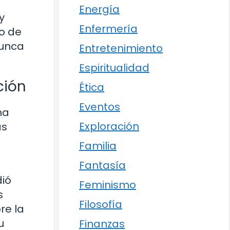
Energía
y
Enfermería
do de
nunca
Entretenimiento
Espiritualidad
ción
Ética
Eventos
na
Exploración
as
Familia
Fantasía
u
dió
Feminismo
s
Filosofía
re la
u
Finanzas