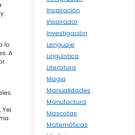
a
Inspiración
 y
Inspirador
s
Investigación
Lenguaje
a lo
s. A
Lingüística
or
Literatura
Magia
Manualidades
ales
Manufactura
 Yei
Mascotas
rma
Matemáticas