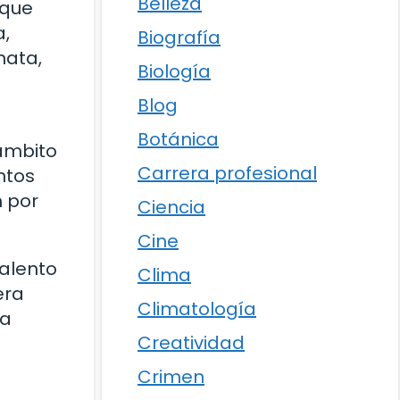
Belleza
nque
a,
Biografía
nata,
Biología
Blog
Botánica
ámbito
Carrera profesional
ntos
n por
Ciencia
Cine
talento
Clima
era
Climatología
la
Creatividad
Crimen