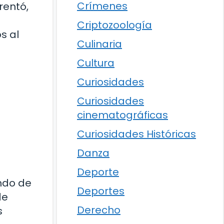
Crímenes
rentó,
Criptozoología
s al
Culinaria
Cultura
Curiosidades
Curiosidades
cinematográficas
Curiosidades Históricas
Danza
Deporte
ndo de
Deportes
de
Derecho
s