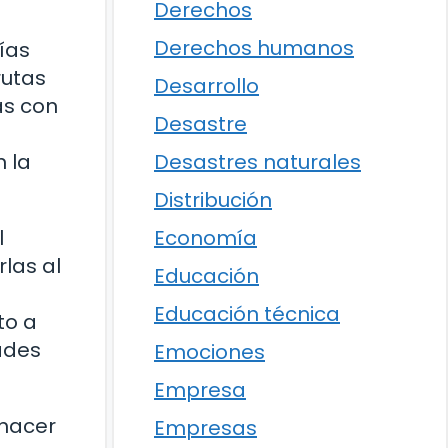
Derechos
Derechos humanos
ías
rutas
Desarrollo
as con
Desastre
Desastres naturales
n la
Distribución
Economía
l
las al
Educación
Educación técnica
to a
dades
Emociones
Empresa
 hacer
Empresas