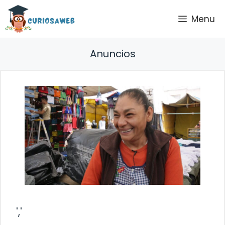
Saltar
Menu
al
contenido
Anuncios
','