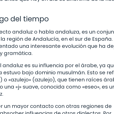
rgo del tiempo
ecto andaluz o habla andaluza, es un conju
a región de Andalucía, en el sur de España. 
mentado una interesante evolución que ha d
 y gramática.
l andaluz es su influencia por el árabe, ya q
ca estuvo bajo dominio musulmán. Esto se ref
o «azulejo» (azulejo), que tienen raíces ára
o una «j» suave, conocida como «eseo», es u
z.
r un mayor contacto con otras regiones de
bsorber influencias de otros dialectos. Por