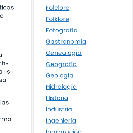
ticas
Folclore
do
Folklore
Fotografía
Gastronomía
Genealogía
a
th»
Geografía
a «s»
Geología
rsa
Hidrología
Historia
ias
Industria
orma
Ingeniería
Inmigración