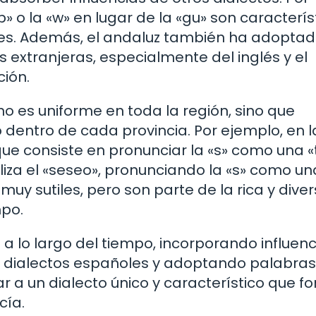
«b» o la «w» en lugar de la «gu» son caracterís
es. Además, el andaluz también ha adopta
 extranjeras, especialmente del inglés y el
ción.
o es uniforme en toda la región, sino que
 dentro de cada provincia. Por ejemplo, en l
 que consiste en pronunciar la «s» como una «
liza el «seseo», pronunciando la «s» como un
uy sutiles, pero son parte de la rica y dive
mpo.
a lo largo del tiempo, incorporando influenc
 dialectos españoles y adoptando palabras
r a un dialecto único y característico que f
cía.