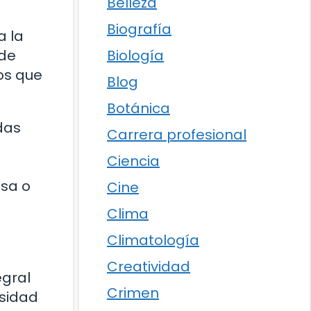
Belleza
Biografía
a la
Biología
 de
los que
Blog
Botánica
das
Carrera profesional
o
Ciencia
esa o
Cine
Clima
Climatología
Creatividad
egral
Crimen
rsidad