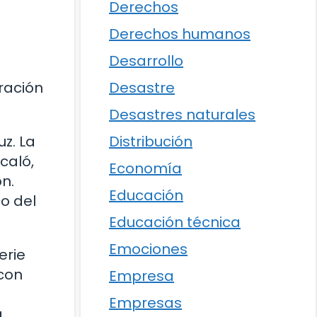
Derechos
Derechos humanos
Desarrollo
Desastre
oración
Desastres naturales
Distribución
uz. La
caló,
Economía
n.
Educación
co del
Educación técnica
Emociones
erie
 con
Empresa
Empresas
a