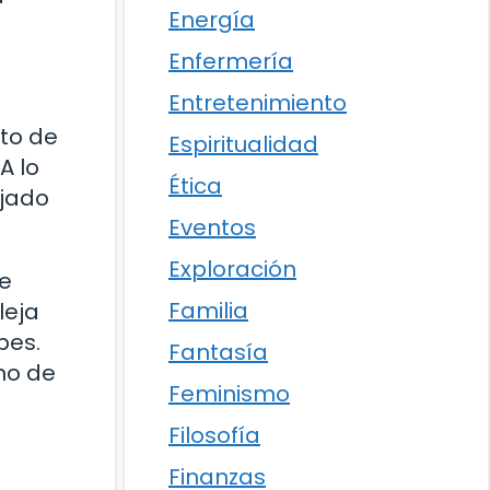
Energía
Enfermería
Entretenimiento
nto de
Espiritualidad
A lo
Ética
ejado
Eventos
Exploración
ue
Familia
leja
bes.
Fantasía
no de
Feminismo
Filosofía
Finanzas