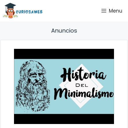
Saltar
Menu
al
contenido
Anuncios