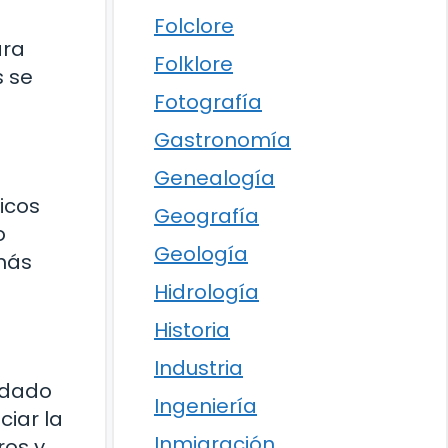
Folclore
ara
Folklore
s se
Fotografía
Gastronomía
Genealogía
icos
Geografía
o
Geología
 más
Hidrología
Historia
Industria
oldado
Ingeniería
ciar la
Inmigración
ros y