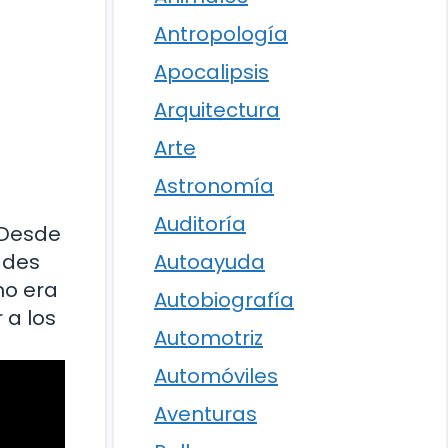
Antropología
Apocalipsis
Arquitectura
Arte
Astronomía
Auditoría
 Desde
ades
Autoayuda
mo era
Autobiografía
 a los
Automotriz
Automóviles
Aventuras