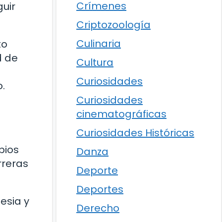
Crímenes
guir
Criptozoología
Culinaria
to
d de
Cultura
Curiosidades
.
Curiosidades
cinematográficas
Curiosidades Históricas
pios
Danza
rreras
Deporte
Deportes
lesia y
Derecho