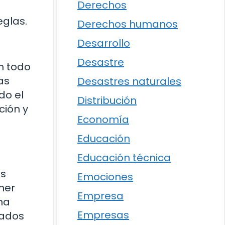
Derechos
eglas.
Derechos humanos
Desarrollo
Desastre
en todo
as
Desastres naturales
do el
Distribución
ción y
Economía
Educación
Educación técnica
es
Emociones
mer
Empresa
na
Empresas
rados