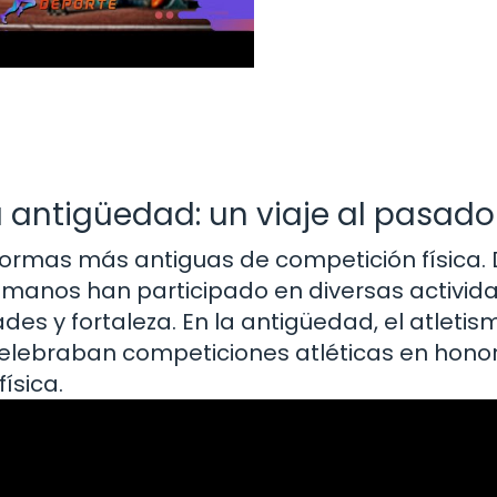
la antigüedad: un viaje al pasado
 formas más antiguas de competición física.
s humanos han participado en diversas activid
des y fortaleza. En la antigüedad, el atletis
celebraban competiciones atléticas en honor
ísica.