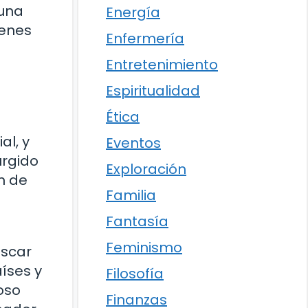
 una
Energía
venes
Enfermería
Entretenimiento
Espiritualidad
Ética
al, y
Eventos
urgido
Exploración
ón de
Familia
Fantasía
Feminismo
Óscar
íses y
Filosofía
oso
Finanzas