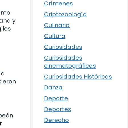
Crímenes
como
Criptozoología
cana y
Culinaria
iles
Cultura
Curiosidades
Curiosidades
cinematográficas
 a
Curiosidades Históricas
sieron
Danza
Deporte
Deportes
mpeón
Derecho
r