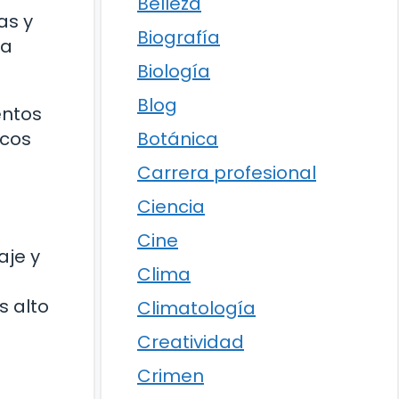
Belleza
as y
Biografía
ca
Biología
Blog
entos
Botánica
icos
Carrera profesional
Ciencia
Cine
aje y
Clima
s alto
Climatología
Creatividad
Crimen