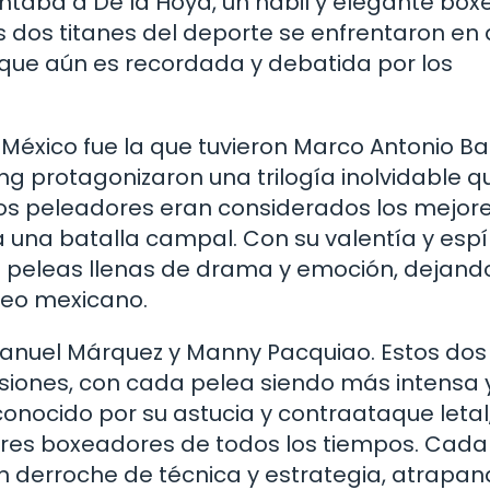
rentaba a De la Hoya, un hábil y elegante bo
s dos titanes del deporte se enfrentaron en
 que aún es recordada y debatida por los
 a México fue la que tuvieron Marco Antonio B
ing protagonizaron una trilogía inolvidable q
bos peleadores eran considerados los mejor
una batalla campal. Con su valentía y espír
n peleas llenas de drama y emoción, dejand
xeo mexicano.
 Manuel Márquez y Manny Pacquiao. Estos dos
siones, con cada pelea siendo más intensa 
onocido por su astucia y contraataque letal
ores boxeadores de todos los tiempos. Cada
n derroche de técnica y estrategia, atrapan