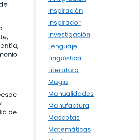
 de
Inspiración
Inspirador
o
Investigación
te,
entía,
Lenguaje
imonio
Lingüística
Literatura
Magia
Manualidades
 Desde
y
Manufactura
llá de
Mascotas
Matemáticas