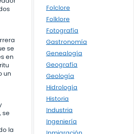
xeador
Folclore
 dos
Folklore
Fotografía
arrera
Gastronomía
ue se
Genealogía
es en
Geografía
itu
o un
Geología
Hidrología
Historia
y
Industria
, se
Ingeniería
do la
Inmigración