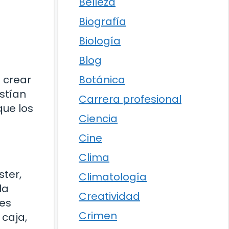
Belleza
Biografía
Biología
Blog
 crear
Botánica
istían
Carrera profesional
que los
Ciencia
Cine
Clima
ster,
Climatología
la
Creatividad
res
Crimen
 caja,