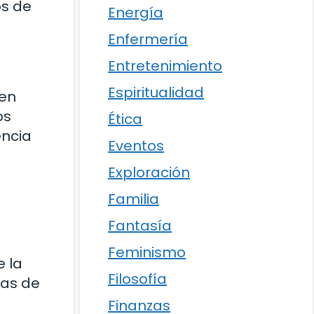
os de
Energía
Enfermería
Entretenimiento
Espiritualidad
 en
os
Ética
encia
Eventos
Exploración
Familia
Fantasía
Feminismo
e la
Filosofía
ras de
Finanzas