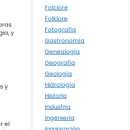
Folclore
Folklore
bras
Fotografía
ia, y
Gastronomía
Genealogía
Geografía
Geología
Hidrología
s y
Historia
Industria
Ingeniería
r el
Inmigración