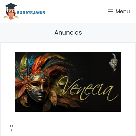
Saltar
Menu
al
contenido
Anuncios
','