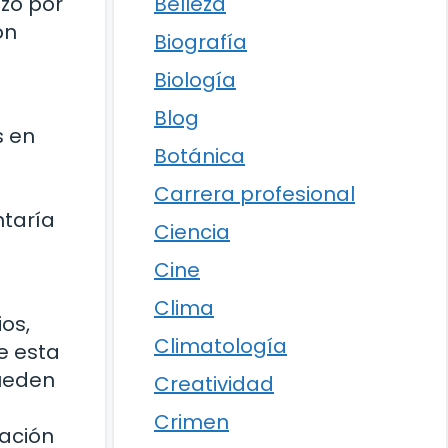
Belleza
izó por
ón
Biografía
Biología
Blog
s en
Botánica
Carrera profesional
ntaría
Ciencia
Cine
Clima
os,
Climatología
e esta
pueden
Creatividad
Crimen
ación