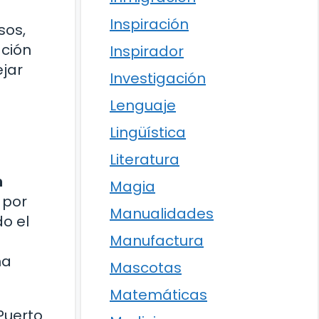
Inspiración
sos,
ación
Inspirador
jar
Investigación
Lenguaje
Lingüística
Literatura
n
Magia
 por
Manualidades
o el
Manufactura
na
Mascotas
Matemáticas
Puerto