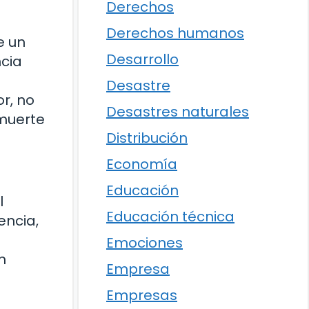
Derechos
Derechos humanos
e un
Desarrollo
ncia
Desastre
r, no
Desastres naturales
 muerte
Distribución
Economía
Educación
l
Educación técnica
encia,
Emociones
n
Empresa
Empresas