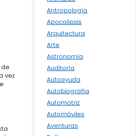
Antropología
Apocalipsis
Arquitectura
Arte
Astronomía
 de
Auditoría
a vez
Autoayuda
de
Autobiografía
Automotriz
Automóviles
Aventuras
sta