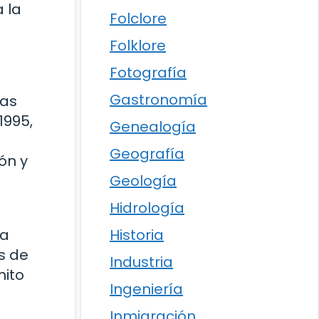
 la
Folclore
Folklore
Fotografía
Gastronomía
ras
1995,
Genealogía
Geografía
ón y
Geología
Hidrología
Historia
la
s de
Industria
mito
Ingeniería
Inmigración