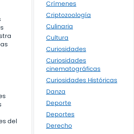
Crímenes
Criptozoología
s
Culinaria
as
stra
Cultura
tas
Curiosidades
Curiosidades
cinematográficas
Curiosidades Históricas
Danza
es
Deporte
s
Deportes
es del
Derecho