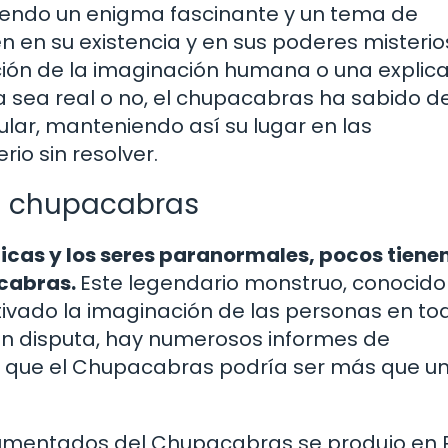
iendo un enigma fascinante y un tema de
n en su existencia y en sus poderes misterio
ción de la imaginación humana o una explic
sea real o no, el chupacabras ha sabido de
pular, manteniendo así su lugar en las
io sin resolver.
el chupacabras
ticas y los seres paranormales, pocos tiene
acabras.
Este legendario monstruo, conocido
tivado la imaginación de las personas en tod
en disputa, hay numerosos informes de
e que el Chupacabras podría ser más que u
cumentados del Chupacabras se produjo en 