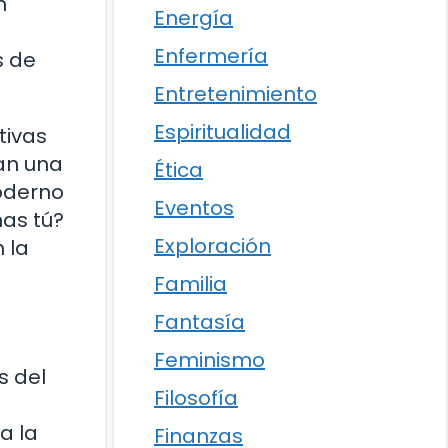
n
Energía
Enfermería
s de
Entretenimiento
Espiritualidad
tivas
ran una
Ética
moderno
Eventos
as tú?
Exploración
 la
Familia
Fantasía
Feminismo
s del
Filosofía
a la
Finanzas