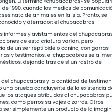
origen. El término «chupacabras» se popular
a de 1990, cuando los medios de comunicaci
sesinato de animales en la isla. Pronto, se
conocido y aterrador: el chupacabras.
s informes y avistamientos del chupacabra
pciones de esta criatura varían, pero
a de un ser reptiloide o canino, con garras
torias y testimonios, el chupacabras se alime
sticos, dejando tras de sí un rastro de
 del chupacabras y la cantidad de testimoni
o una prueba concluyente de la existencia d
 que los ataques atribuidos al chupacabras 
s, como perros salvajes o zorros. Otros
 ser simplemente un producto de la imagin