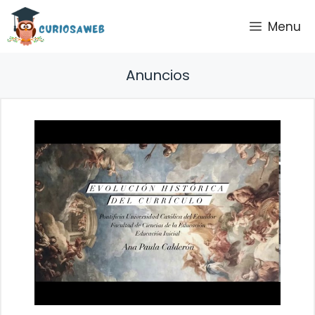
Saltar
Menu
al
contenido
Anuncios