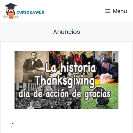
Saltar
Menu
al
contenido
Anuncios
','