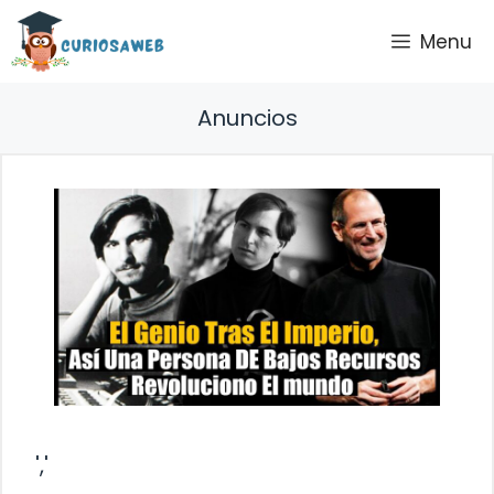
Saltar
Menu
al
contenido
Anuncios
','