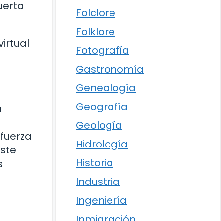
uerta
Folclore
Folklore
irtual
Fotografía
Gastronomía
Genealogía
Geografía
a
Geología
 fuerza
Hidrología
este
Historia
s
Industria
Ingeniería
Inmigración