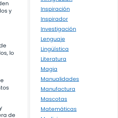
aden
Inspiración
dos y
Inspirador
Investigación
Lenguaje
 de
Lingüística
os, lo
Literatura
Magia
Manualidades
te
ntos
Manufactura
Mascotas
y
Matemáticas
era de