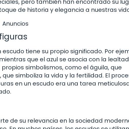
eciales, pero también han encontrado su lu
oque de historia y elegancia a nuestras vid
Anuncios
 figuras
n escudo tiene su propio significado. Por ejem
mientras que el azul se asocia con la lealtad
s propios simbolismos, como el águila, que
que simboliza la vida y la fertilidad. El proc
guras en un escudo era una tarea meticulosa
ado.
rte de su relevancia en la sociedad moderna
o. En muchos países, los escudos se utiliza