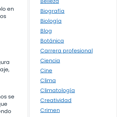
Belleza
olo en
Biografía
ios
Biología
Blog
Botánica
Carrera profesional
Ciencia
gura
aje,
Cine
Clima
Climatología
ños se
Creatividad
que
Crimen
iendo