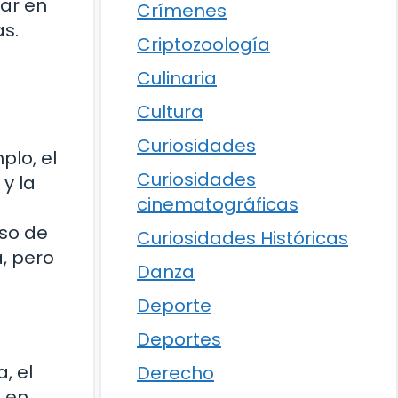
gar en
Crímenes
as.
Criptozoología
Culinaria
Cultura
Curiosidades
plo, el
Curiosidades
 y la
cinematográficas
eso de
Curiosidades Históricas
, pero
Danza
Deporte
Deportes
, el
Derecho
n en