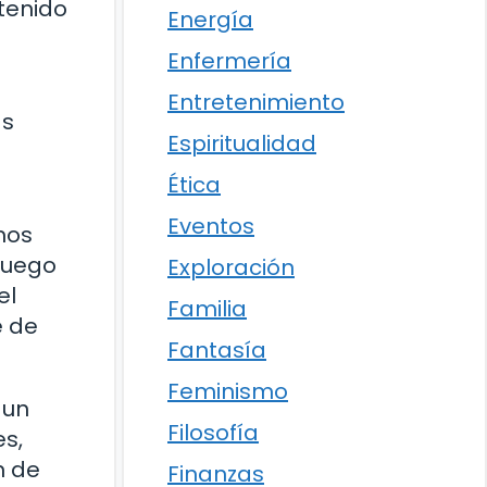
 tenido
Energía
Enfermería
Entretenimiento
as
Espiritualidad
Ética
Eventos
mos
Luego
Exploración
el
Familia
e de
Fantasía
Feminismo
 un
Filosofía
s,
n de
Finanzas