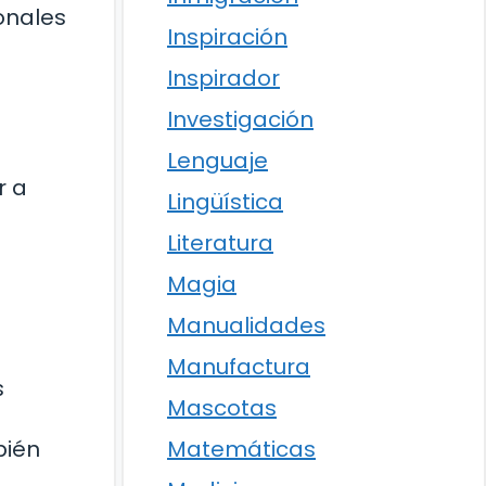
onales
Inspiración
Inspirador
Investigación
Lenguaje
r a
Lingüística
Literatura
Magia
Manualidades
Manufactura
s
Mascotas
Matemáticas
bién