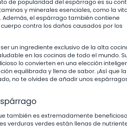
nto de popularidad del espárrago es su con
vitaminas y minerales esenciales, como la vi
erro. Además, el espárrago también contiene
 cuerpo contra los daños causados por los
er un ingrediente exclusivo de la alta coci
aludable en las cocinas de todo el mundo. S
elicioso lo convierten en una elección intelige
ón equilibrada y llena de sabor. ¡Así que la
do, no te olvides de añadir unos espárragos
 espárrago
o que también es extremadamente beneficios
tes verduras verdes están llenas de nutrient