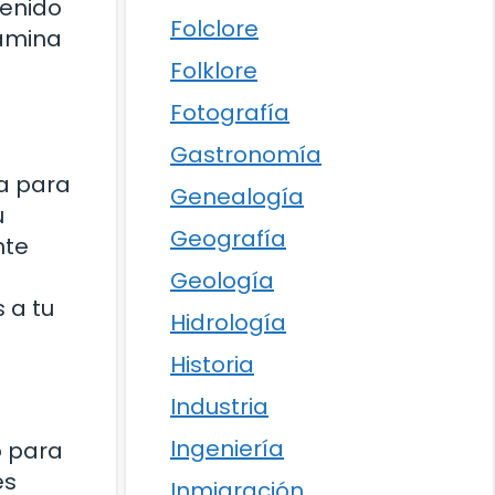
tenido
Folclore
tamina
Folklore
Fotografía
Gastronomía
na para
Genealogía
u
Geografía
nte
Geología
 a tu
Hidrología
Historia
Industria
Ingeniería
o para
es
Inmigración