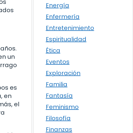
os
Energía
iados
Enfermería
Entretenimiento
Espiritualidad
 años.
Ética
en un
Eventos
árrago
Exploración
Familia
pos es
Fantasía
, en
más, el
Feminismo
ra
Filosofía
Finanzas