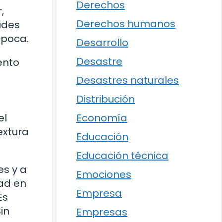
Derechos
,
Derechos humanos
tudes
época.
Desarrollo
Desastre
ento
Desastres naturales
Distribución
Economía
el
extura
Educación
Educación técnica
es y a
Emociones
dad en
Empresa
Es
in
Empresas