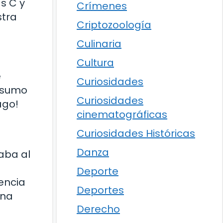
s C y
Crímenes
stra
Criptozoología
Culinaria
Cultura
e
Curiosidades
onsumo
Curiosidades
ago!
cinematográficas
Curiosidades Históricas
Danza
aba al
Deporte
eencia
Deportes
ina
Derecho