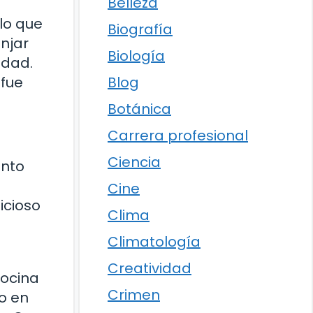
Belleza
lo que
Biografía
njar
Biología
edad.
Blog
 fue
Botánica
Carrera profesional
Ciencia
ento
Cine
icioso
Clima
Climatología
Creatividad
cocina
Crimen
so en