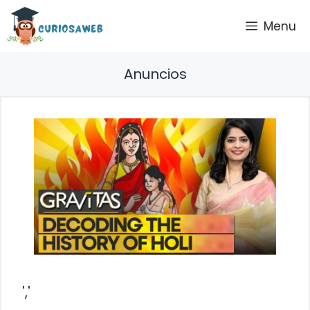
Saltar
Menu
al
contenido
Anuncios
','