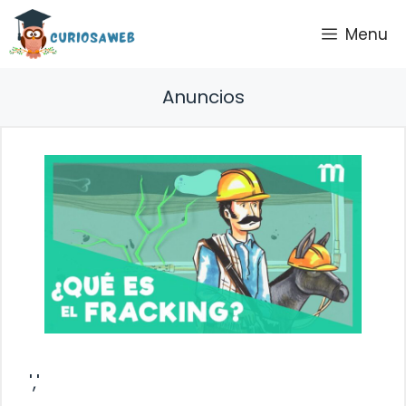
Saltar
Menu
al
contenido
Anuncios
','