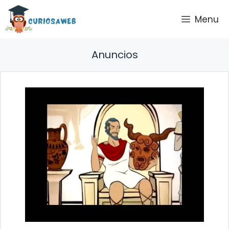
Saltar
Menu
al
contenido
Anuncios