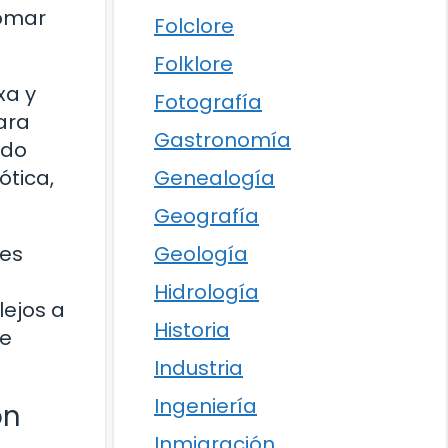
tomar
Folclore
Folklore
xa y
Fotografía
ara
Gastronomía
ndo
Genealogía
ótica,
Geografía
Geología
 es
Hidrología
lejos a
Historia
ue
Industria
Ingeniería
ón
Inmigración