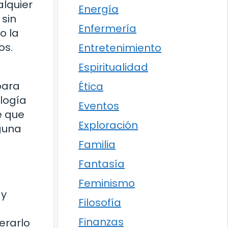
alquier
Energía
 sin
Enfermería
o la
os.
Entretenimiento
Espiritualidad
para
Ética
logía
Eventos
e que
Exploración
guna
Familia
Fantasía
Feminismo
 y
Filosofía
Finanzas
erarlo