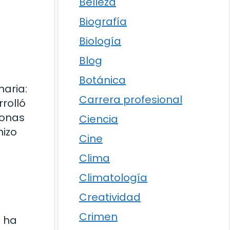
Belleza
Biografía
Biología
Blog
Botánica
naria:
Carrera profesional
rolló
sonas
Ciencia
hizo
Cine
Clima
Climatología
Creatividad
Crimen
e ha