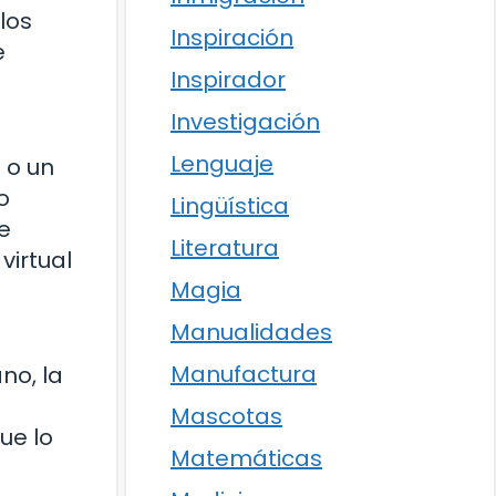
los
Inspiración
e
Inspirador
Investigación
Lenguaje
 o un
o
Lingüística
e
Literatura
virtual
Magia
Manualidades
Manufactura
no, la
Mascotas
ue lo
Matemáticas