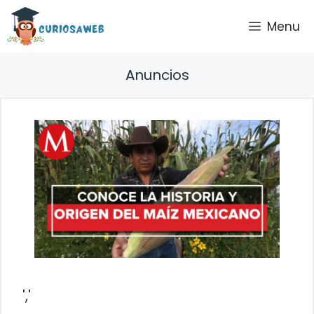
Saltar
Menu
al
contenido
Anuncios
','