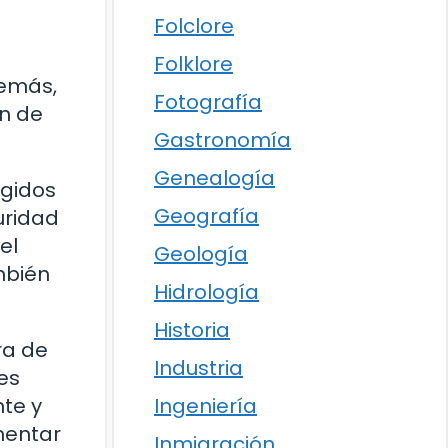
Folclore
Folklore
demás,
Fotografía
en de
Gastronomía
Genealogía
igidos
Geografía
uridad
el
Geología
mbién
Hidrología
Historia
ra de
Industria
es
Ingeniería
te y
mentar
Inmigración