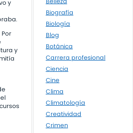
Belleza
vo y
Biografía
oraba.
Biología
 Por
Blog
e
Botánica
tura y
Carrera profesional
mitía
Ciencia
Cine
de
Clima
el
Climatología
ecursos
Creatividad
Crimen