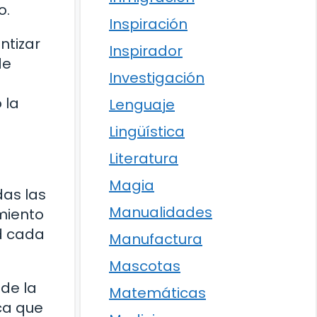
o.
Inspiración
ntizar
Inspirador
de
Investigación
 la
Lenguaje
Lingüística
Literatura
Magia
das las
Manualidades
miento
d cada
Manufactura
Mascotas
 de la
Matemáticas
ica que