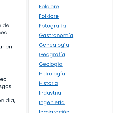
Folclore
Folklore
n de
Fotografía
nes
Gastronomía
l
Genealogía
ar en
Geografía
Geología
Hidrología
eo.
Historia
esgos
Industria
n día,
Ingeniería
Inmigración