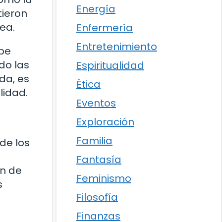
Energía
tieron
ea.
Enfermería
Entretenimiento
abe
do las
Espiritualidad
da, es
Ética
lidad.
Eventos
Exploración
Familia
de los
Fantasía
ón de
Feminismo
s
Filosofía
Finanzas