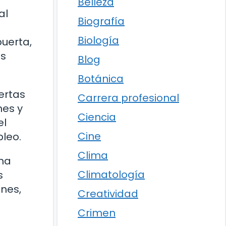
Belleza
al
Biografía
Biología
puerta,
os
Blog
Botánica
ertas
Carrera profesional
nes y
Ciencia
el
Cine
leo.
Clima
una
Climatología
s
ones,
Creatividad
Crimen