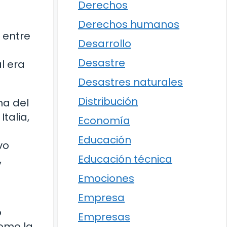
Derechos
Derechos humanos
 entre
Desarrollo
Desastre
l era
Desastres naturales
Distribución
ma del
talia,
Economía
Educación
vo
Educación técnica
,
Emociones
Empresa
o
Empresas
como la