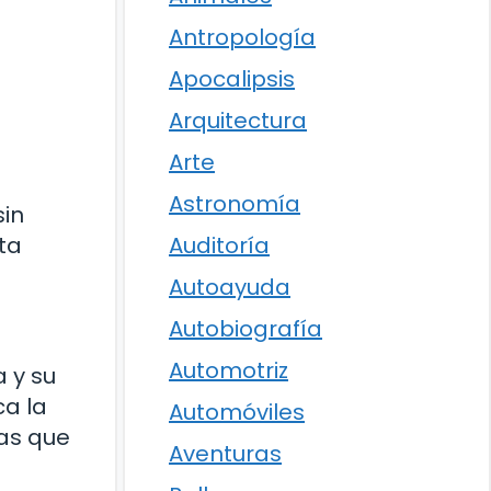
Antropología
Apocalipsis
Arquitectura
Arte
Astronomía
sin
ta
Auditoría
Autoayuda
Autobiografía
Automotriz
 y su
ca la
Automóviles
ras que
Aventuras