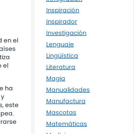
Inspiración
Inspirador
Investigación
 en el
Lenguaje
países
Lingüística
tiza
 el
Literatura
Magia
e ha
Manualidades
 y
Manufactura
s, este
Mascotas
opea.
grarse
Matemáticas