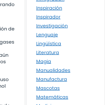
trando
Inspiración
Inspirador
Investigación
ión de
Lenguaje
 gases
Lingüística
Literatura
 aún
Magia
ros
Manualidades
Manufactura
 uso
nol
Mascotas
Matemáticas