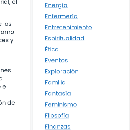
ial, el
Energía
Enfermería
 los
Entretenimiento
 como
Espiritualidad
ces y
Ética
Eventos
ones
Exploración
ba
Familia
 el
Fantasía
ión de
Feminismo
Filosofía
Finanzas