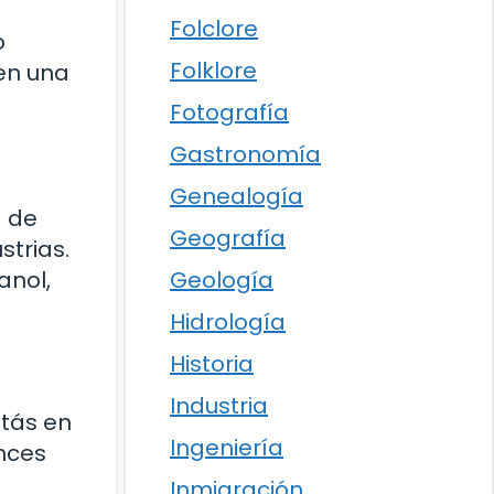
Folclore
o
Folklore
 en una
Fotografía
Gastronomía
Genealogía
a de
Geografía
trias.
Geología
anol,
Hidrología
Historia
Industria
stás en
Ingeniería
ances
Inmigración