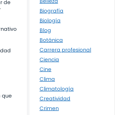
Belleza
r de
r
Biografía
Biología
rnativo
Blog
Botánica
Carrera profesional
idad
Ciencia
Cine
Clima
Climatología
s que
Creatividad
Crimen