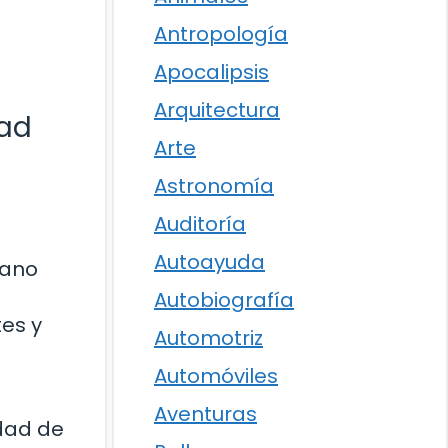
Antropología
Apocalipsis
Arquitectura
dad
Arte
Astronomía
Auditoría
Autoayuda
mano
Autobiografía
tes y
Automotriz
Automóviles
Aventuras
edad de