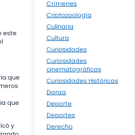
Crímenes
Criptozoología
Culinaria
e este
Cultura
l
Curiosidades
Curiosidades
cinematográficas
ria que
Curiosidades Históricas
imeros
Danza
ia que
Deporte
Deportes
icó y
Derecho
lizando