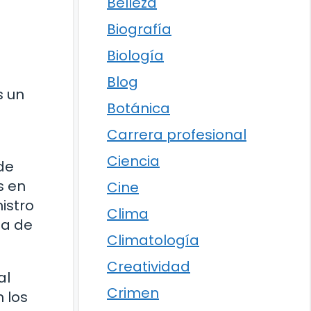
Belleza
Biografía
Biología
Blog
s un
Botánica
Carrera profesional
Ciencia
de
s en
Cine
istro
Clima
ma de
Climatología
Creatividad
al
Crimen
 los