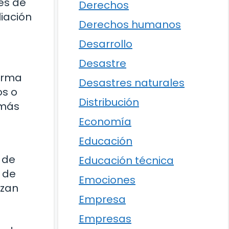
es de
Derechos
iación
Derechos humanos
Desarrollo
Desastre
forma
Desastres naturales
os o
Distribución
 más
Economía
Educación
 de
Educación técnica
 de
Emociones
izan
Empresa
Empresas