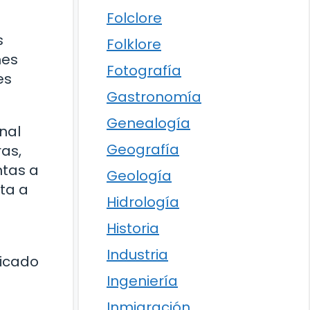
Folclore
s
Folklore
nes
Fotografía
es
Gastronomía
Genealogía
nal
Geografía
ras,
ntas a
Geología
nta a
Hidrología
Historia
Industria
ficado
Ingeniería
Inmigración