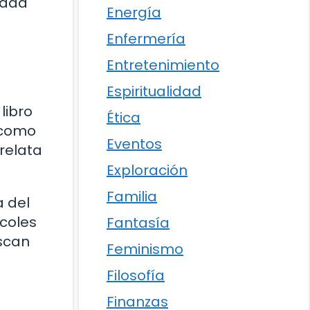
rada
Energía
Enfermería
Entretenimiento
Espiritualidad
libro
Ética
o como
Eventos
 relata
Exploración
Familia
a del
rcoles
Fantasía
uscan
Feminismo
Filosofía
Finanzas