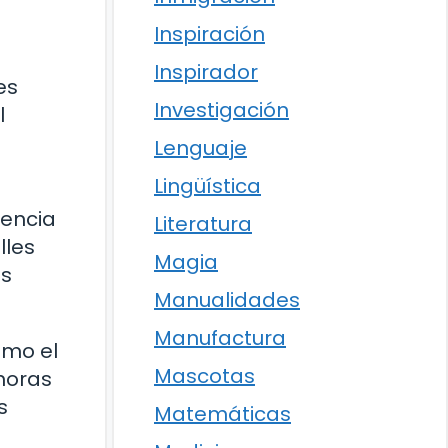
Inspiración
Inspirador
es
Investigación
l
Lenguaje
Lingüística
gencia
Literatura
lles
Magia
es
Manualidades
Manufactura
omo el
Mascotas
 horas
s
Matemáticas