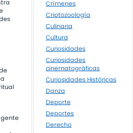
stra
Crímenes
e
Criptozoología
edes
Culinaria
Cultura
Curiosidades
Curiosidades
cinematográficas
 de
ía
Curiosidades Históricas
itual
Danza
Deporte
Deportes
a gente
Derecho