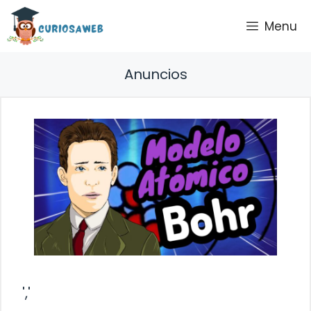
Saltar
Menu
al
contenido
Anuncios
','