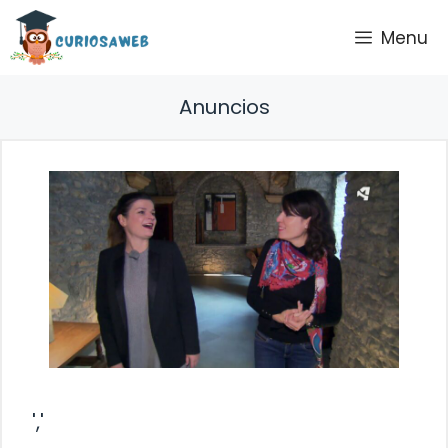
Saltar
Menu
al
contenido
Anuncios
','