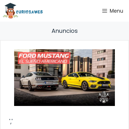
Saltar
Menu
al
contenido
Anuncios
','