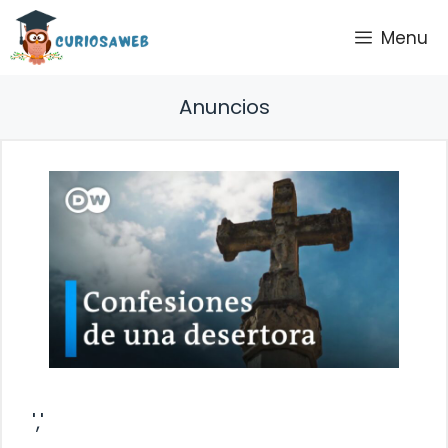
Saltar
Menu
al
contenido
Anuncios
','