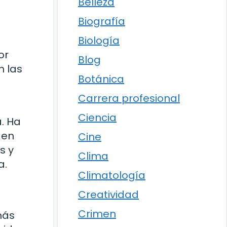
Belleza
Biografía
Biología
or
Blog
n las
Botánica
Carrera profesional
Ciencia
. Ha
 en
Cine
s y
Clima
a.
Climatología
Creatividad
Crimen
más