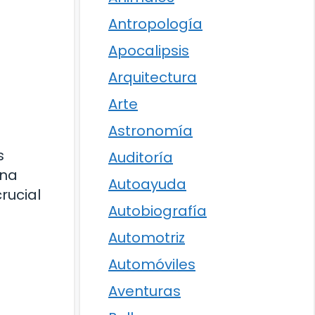
Antropología
Apocalipsis
Arquitectura
Arte
Astronomía
s
Auditoría
una
Autoayuda
rucial
Autobiografía
Automotriz
Automóviles
Aventuras