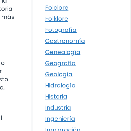
 la
Folclore
toria
s más
Folklore
Fotografía
Gastronomía
Genealogía
ro
Geografía
r
Geología
sto
Hidrología
o,
Historia
Industria
l
Ingeniería
Inmigración