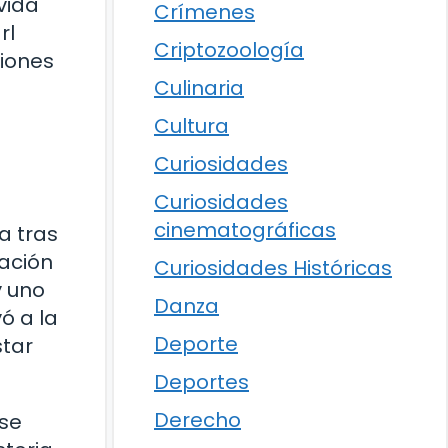
vida
Crímenes
rl
Criptozoología
ciones
Culinaria
Cultura
Curiosidades
Curiosidades
cinematográficas
a tras
dación
Curiosidades Históricas
y uno
Danza
ó a la
Deporte
star
Deportes
Derecho
ase