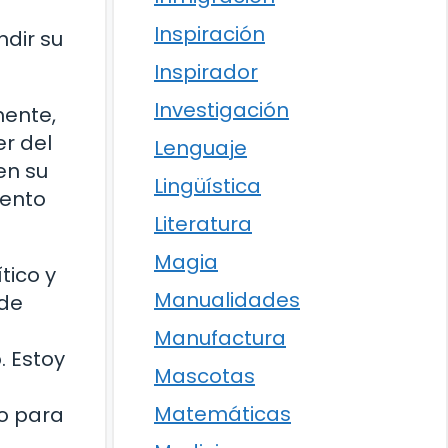
Inspiración
ndir su
Inspirador
Investigación
mente,
r del
Lenguaje
en su
Lingüística
mento
Literatura
Magia
tico y
Manualidades
 de
Manufactura
. Estoy
Mascotas
Matemáticas
ro para