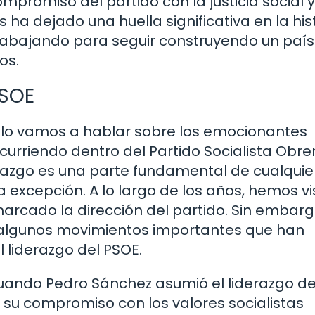
compromiso del partido con la justicia social y
a dejado una huella significativa en la his
trabajando para seguir construyendo un paí
os.
PSOE
ículo vamos a hablar sobre los emocionantes
urriendo dentro del Partido Socialista Obre
razgo es una parte fundamental de cualquie
na excepción. A lo largo de los años, hemos vi
arcado la dirección del partido. Sin embarg
 algunos movimientos importantes que han
l liderazgo del PSOE.
uando Pedro Sánchez asumió el liderazgo de
y su compromiso con los valores socialistas