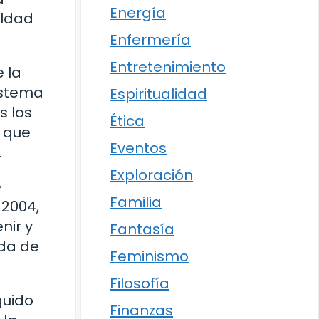
Energía
aldad
Enfermería
Entretenimiento
 la
istema
Espiritualidad
s los
Ética
, que
Eventos
.
Exploración
e
Familia
 2004,
nir y
Fantasía
ada de
Feminismo
Filosofía
guido
Finanzas