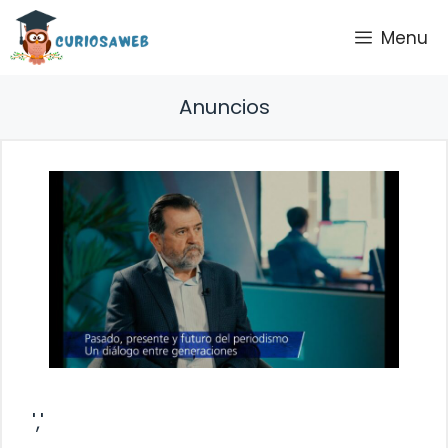
Saltar
Menu
al
contenido
Anuncios
','