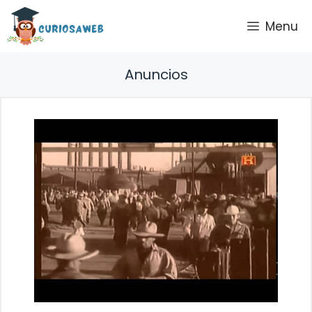
Saltar
Menu
al
contenido
Anuncios