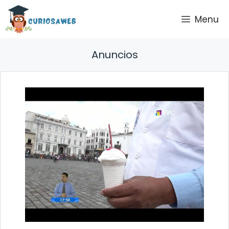
Saltar
Menu
al
contenido
Anuncios