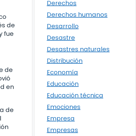
Derechos
Derechos humanos
ico
és de
Desarrollo
y fue
Desastre
Desastres naturales
Distribución
e de
Economía
ovió
Educación
ad en
Educación técnica
Emociones
ia de
Empresa
l
ión
Empresas