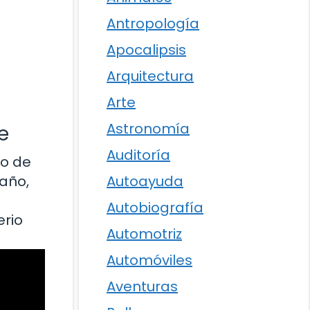
Antropología
Apocalipsis
Arquitectura
Arte
Astronomía
e
Auditoría
io de
 año,
Autoayuda
Autobiografía
erio
Automotriz
Automóviles
Aventuras