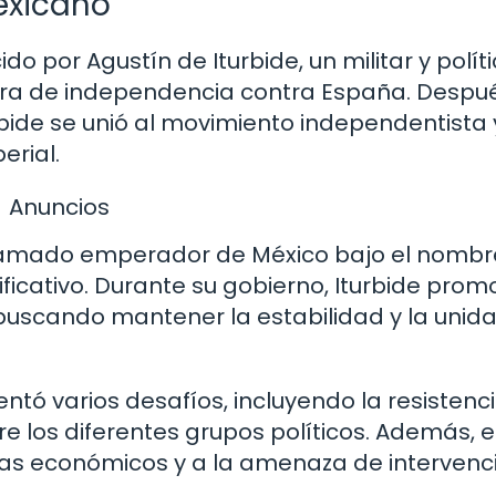
exicano
o por Agustín de Iturbide, un militar y polít
rra de independencia contra España. Despu
rbide se unió al movimiento independentista 
rial.
Anuncios
oclamado emperador de México bajo el nombr
ificativo. Durante su gobierno, Iturbide prom
 buscando mantener la estabilidad y la unid
entó varios desafíos, incluyendo la resistenc
tre los diferentes grupos políticos. Además, e
as económicos y a la amenaza de intervenc