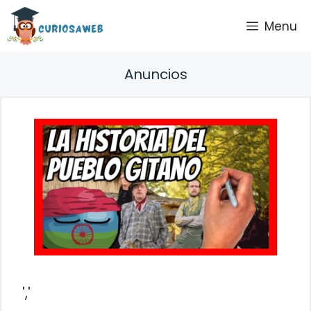
Saltar
Menu
al
contenido
Anuncios
','