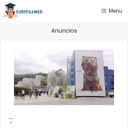
Saltar
Menu
al
contenido
Anuncios
','